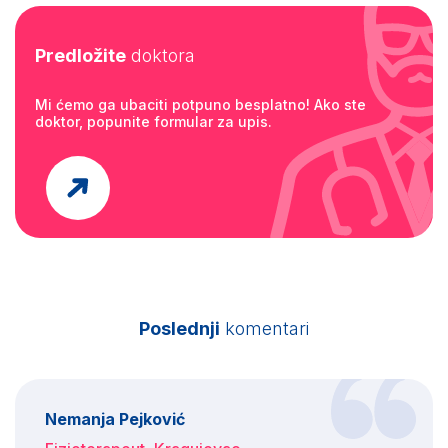
Predložite
doktora
Mi ćemo ga ubaciti potpuno besplatno! Ako ste
doktor, popunite formular za upis.
Poslednji
komentari
Nemanja Pejković