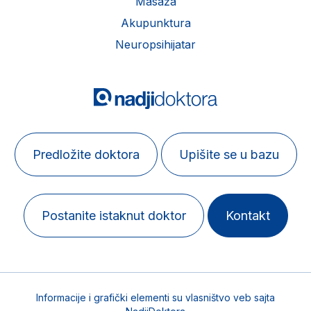
Masaža
Akupunktura
Neuropsihijatar
Predložite doktora
Upišite se u bazu
Postanite istaknut doktor
Kontakt
Informacije i grafički elementi su vlasništvo veb sajta