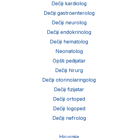
Dečiji kardiolog
Dečiji gastroenterolog
Dečiji neurolog
Dečiji endokrinolog
Dečiji hematolog
Neonatolog
Opšti pedijatar
Dečiji hirurg
Dečiji otorinolaringolog
Dečiji fizijatar
Dečiji ortoped
Dečiji logoped
Dečiji nefrolog
Hirurgija