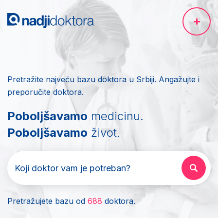
Pretražite najveću bazu doktora u Srbiji. Angažujte i
preporučite doktora.
Poboljšavamo
medicinu.
Poboljšavamo
život.
Pretražujete bazu od
688
doktora.