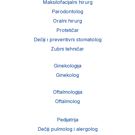
Maksilofacijalni hirurg
Parodontolog
Oralni hirurg
Protetičar
Dečiji i preventivni stomatolog
Zubni tehničar
Ginekologija
Ginekolog
Oftalmologija
Oftalmolog
Pedijatrija
Dečiji pulmolog i alergolog