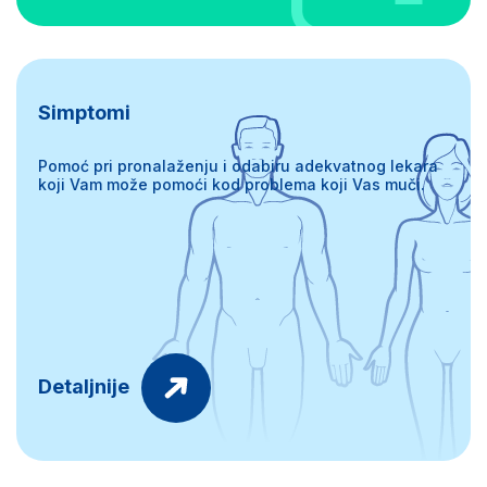
Simptomi
Pomoć pri pronalaženju i odabiru adekvatnog lekara
koji Vam može pomoći kod problema koji Vas muči.
Detaljnije