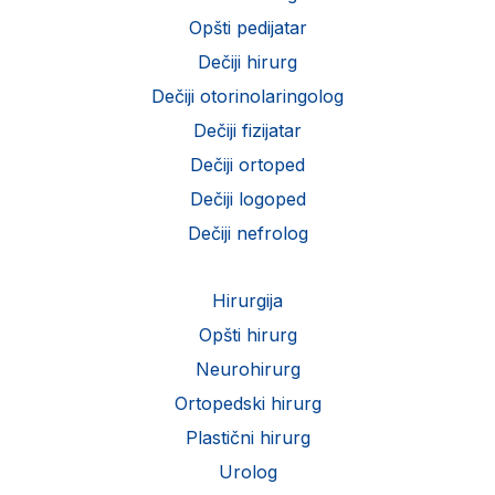
Opšti pedijatar
Dečiji hirurg
Dečiji otorinolaringolog
Dečiji fizijatar
Dečiji ortoped
Dečiji logoped
Dečiji nefrolog
Hirurgija
Opšti hirurg
Neurohirurg
Ortopedski hirurg
Plastični hirurg
Urolog