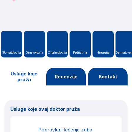
Stomatologija
Ginekologija
Oftalmologija
Pedijatrija
Hirurgija
Dermatoven
Usluge koje
Recenzije
Kontakt
pruža
Usluge koje ovaj doktor pruža
Popravka i lečenje zuba