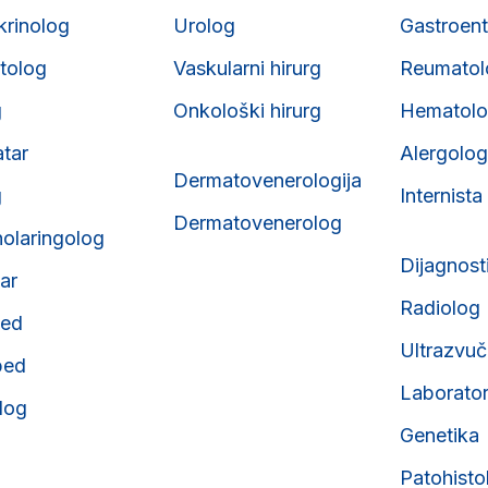
krinolog
Urolog
Gastroent
tolog
Vaskularni hirurg
Reumatol
g
Onkološki hirurg
Hematol
atar
Alergolog
Dermatovenerologija
g
Internista
Dermatovenerolog
nolaringolog
Dijagnost
tar
Radiolog
ped
Ultrazvuč
ped
Laborator
olog
Genetika
Patohisto