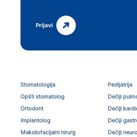
Prijavi
Stomatologija
Pedijatrija
Opšti stomatolog
Dečiji pulm
Ortodont
Dečiji kard
Implantolog
Dečiji gast
Maksilofacijalni hirurg
Dečiji neur