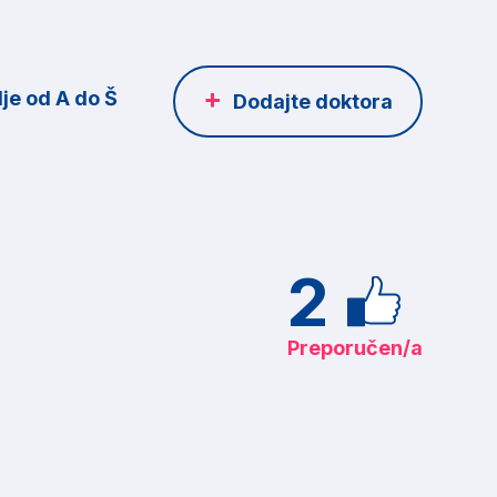
je od A do Š
Dodajte doktora
2
Preporučen/a