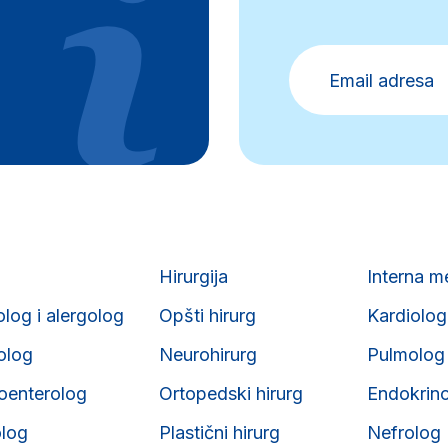
Hirurgija
Interna m
olog i alergolog
Opšti hirurg
Kardiolog
iolog
Neurohirurg
Pulmolog
roenterolog
Ortopedski hirurg
Endokrin
olog
Plastični hirurg
Nefrolog