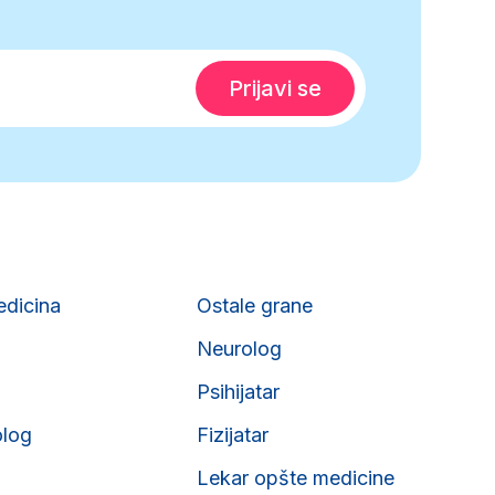
edicina
Ostale grane
Neurolog
Psihijatar
olog
Fizijatar
Lekar opšte medicine