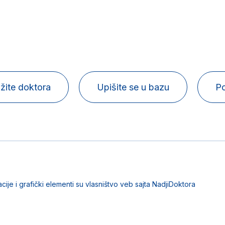
žite doktora
Upišite se u bazu
Po
acije i grafički elementi su vlasništvo veb sajta NadjiDoktora