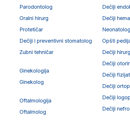
Parodontolog
Dečiji endo
Oralni hirurg
Dečiji hema
Protetičar
Neonatolo
Dečiji i preventivni stomatolog
Opšti pedij
Zubni tehničar
Dečiji hirur
Dečiji otori
Ginekologija
Dečiji fizija
Ginekolog
Dečiji orto
Dečiji logo
Oftalmologija
Dečiji nefr
Oftalmolog