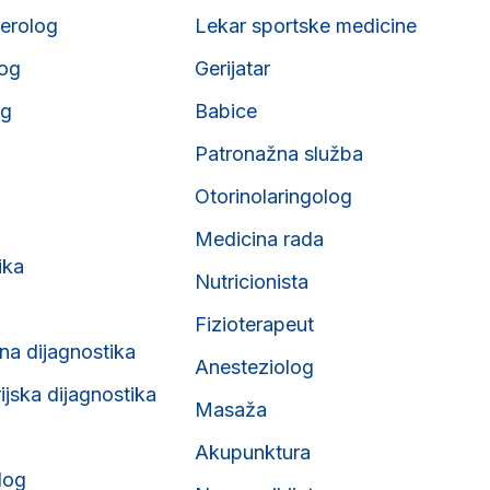
erolog
Lekar sportske medicine
og
Gerijatar
og
Babice
Patronažna služba
Otorinolaringolog
Medicina rada
ika
Nutricionista
Fizioterapeut
na dijagnostika
Anesteziolog
ijska dijagnostika
Masaža
Akupunktura
log