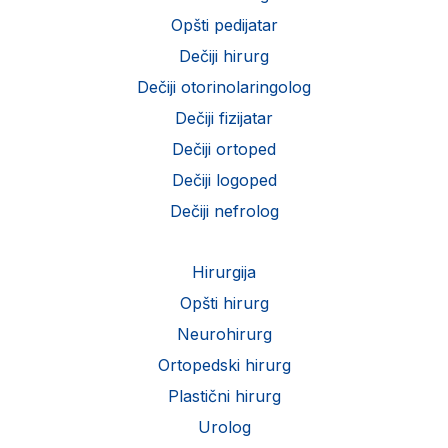
Opšti pedijatar
Dečiji hirurg
Dečiji otorinolaringolog
Dečiji fizijatar
Dečiji ortoped
Dečiji logoped
Dečiji nefrolog
Hirurgija
Opšti hirurg
Neurohirurg
Ortopedski hirurg
Plastični hirurg
Urolog