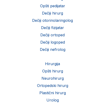
Opšti pedijatar
Dečiji hirurg
Dečiji otorinolaringolog
Dečiji fizijatar
Dečiji ortoped
Dečiji logoped
Dečiji nefrolog
Hirurgija
Opšti hirurg
Neurohirurg
Ortopedski hirurg
Plastični hirurg
Urolog