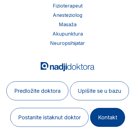
Fizioterapeut
Anesteziolog
Masaža
Akupunktura
Neuropsihijatar
Predložite doktora
Upišite se u bazu
Postanite istaknut doktor
Kontakt