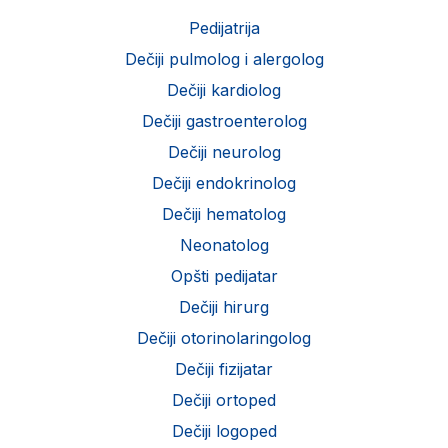
Pedijatrija
Dečiji pulmolog i alergolog
Dečiji kardiolog
Dečiji gastroenterolog
Dečiji neurolog
Dečiji endokrinolog
Dečiji hematolog
Neonatolog
Opšti pedijatar
Dečiji hirurg
Dečiji otorinolaringolog
Dečiji fizijatar
Dečiji ortoped
Dečiji logoped