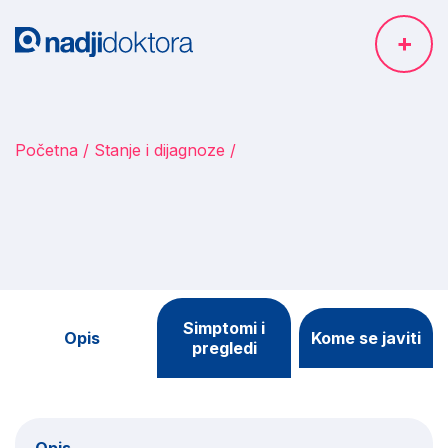
Početna
Stanje i dijagnoze
Simptomi i
Opis
Kome se javiti
pregledi