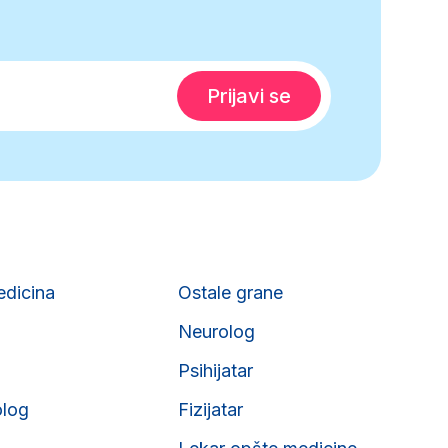
edicina
Ostale grane
Neurolog
Psihijatar
olog
Fizijatar