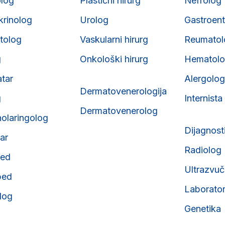
olog
Plastični hirurg
Nefrolog
krinolog
Urolog
Gastroent
tolog
Vaskularni hirurg
Reumatol
g
Onkološki hirurg
Hematol
atar
Alergolog
Dermatovenerologija
g
Internista
Dermatovenerolog
nolaringolog
Dijagnost
tar
Radiolog
ped
Ultrazvuč
ped
Laborator
olog
Genetika