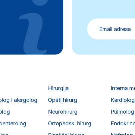
Hirurgija
Interna m
olog i alergolog
Opšti hirurg
Kardiolog
iolog
Neurohirurg
Pulmolog
roenterolog
Ortopedski hirurg
Endokrin