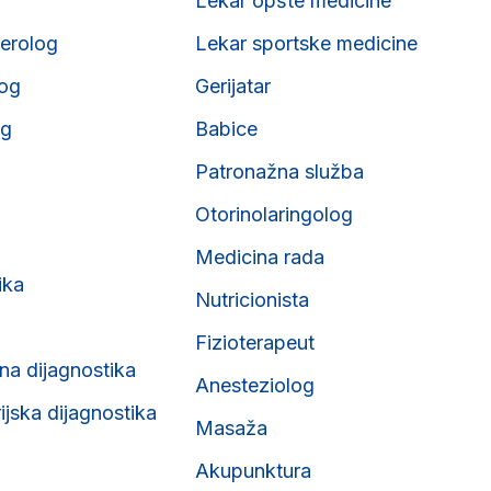
Lekar opšte medicine
erolog
Lekar sportske medicine
og
Gerijatar
og
Babice
Patronažna služba
Otorinolaringolog
Medicina rada
ika
Nutricionista
Fizioterapeut
na dijagnostika
Anesteziolog
ijska dijagnostika
Masaža
Akupunktura