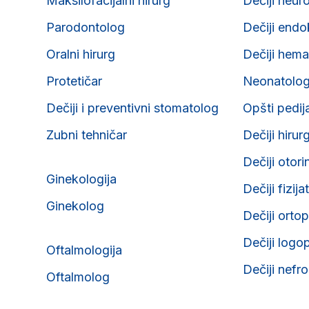
Maksilofacijalni hirurg
Dečiji neur
Parodontolog
Dečiji endo
Oralni hirurg
Dečiji hema
Protetičar
Neonatolo
Dečiji i preventivni stomatolog
Opšti pedij
Zubni tehničar
Dečiji hirur
Dečiji otori
Ginekologija
Dečiji fizija
Ginekolog
Dečiji orto
Dečiji logo
Oftalmologija
Dečiji nefr
Oftalmolog