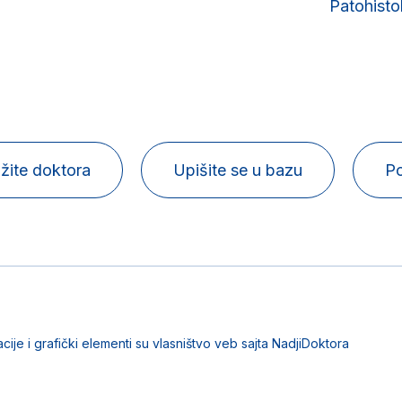
Patohisto
žite doktora
Upišite se u bazu
Po
acije i grafički elementi su vlasništvo veb sajta NadjiDoktora