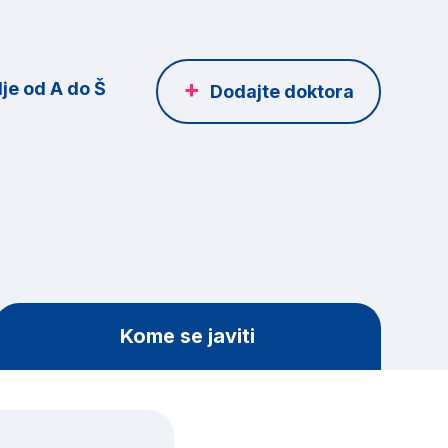
je od A do Š
Dodajte doktora
Kome se javiti