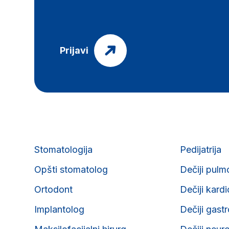
Prijavi
Stomatologija
Pedijatrija
Opšti stomatolog
Dečiji pulm
Ortodont
Dečiji kard
Implantolog
Dečiji gast