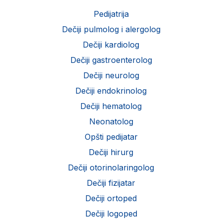
Pedijatrija
Dečiji pulmolog i alergolog
Dečiji kardiolog
Dečiji gastroenterolog
Dečiji neurolog
Dečiji endokrinolog
Dečiji hematolog
Neonatolog
Opšti pedijatar
Dečiji hirurg
Dečiji otorinolaringolog
Dečiji fizijatar
Dečiji ortoped
Dečiji logoped