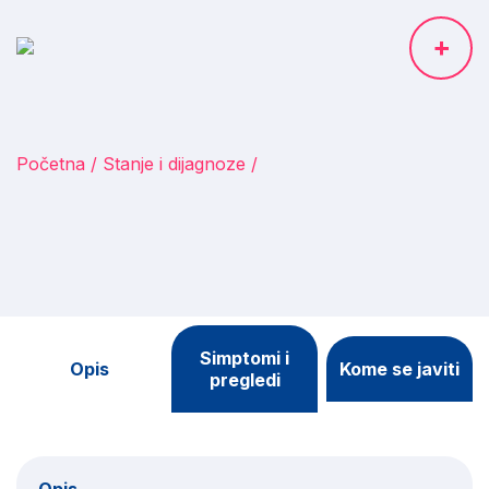
Početna
Stanje i dijagnoze
Simptomi i
Opis
Kome se javiti
pregledi