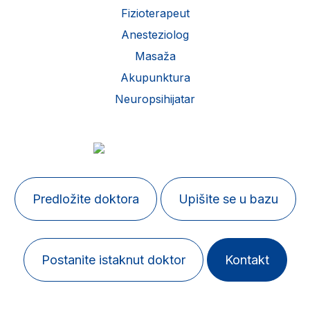
Fizioterapeut
Anesteziolog
Masaža
Akupunktura
Neuropsihijatar
Predložite doktora
Upišite se u bazu
Postanite istaknut doktor
Kontakt