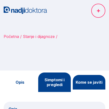
Početna
Stanje i dijagnoze
Simptomi i
Opis
Kome se javiti
pregledi