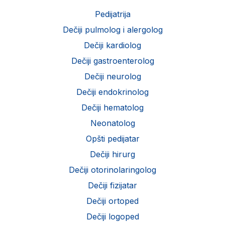
Pedijatrija
Dečiji pulmolog i alergolog
Dečiji kardiolog
Dečiji gastroenterolog
Dečiji neurolog
Dečiji endokrinolog
Dečiji hematolog
Neonatolog
Opšti pedijatar
Dečiji hirurg
Dečiji otorinolaringolog
Dečiji fizijatar
Dečiji ortoped
Dečiji logoped