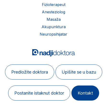
Fizioterapeut
Anesteziolog
Masaža
Akupunktura
Neuropsihijatar
Predložite doktora
Upišite se u bazu
Postanite istaknut doktor
Kontakt