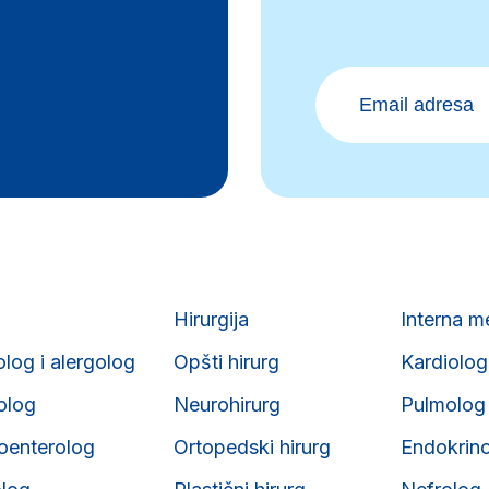
Hirurgija
Interna m
olog i alergolog
Opšti hirurg
Kardiolog
iolog
Neurohirurg
Pulmolog
roenterolog
Ortopedski hirurg
Endokrin