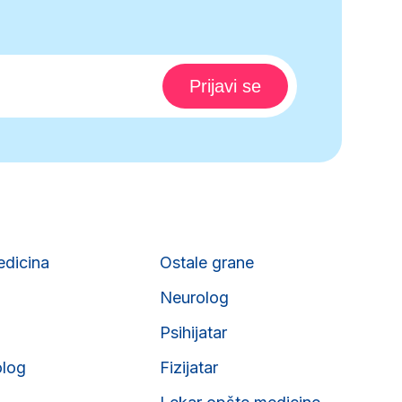
edicina
Ostale grane
Neurolog
Psihijatar
olog
Fizijatar