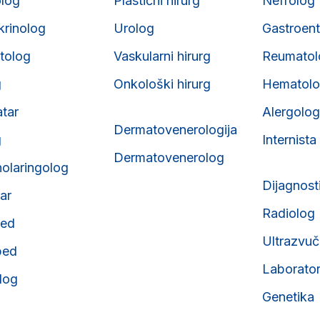
olog
Plastični hirurg
Nefrolog
krinolog
Urolog
Gastroent
tolog
Vaskularni hirurg
Reumatol
g
Onkološki hirurg
Hematol
atar
Alergolog
Dermatovenerologija
g
Internista
Dermatovenerolog
nolaringolog
Dijagnost
tar
Radiolog
ped
Ultrazvuč
ped
Laborator
olog
Genetika