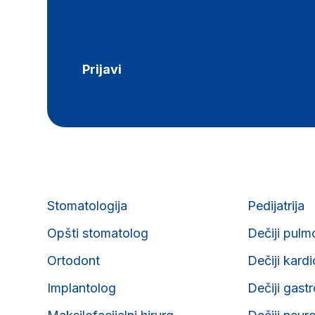
Prijavi
Stomatologija
Pedijatrija
Opšti stomatolog
Dečiji pulm
Ortodont
Dečiji kard
Implantolog
Dečiji gast