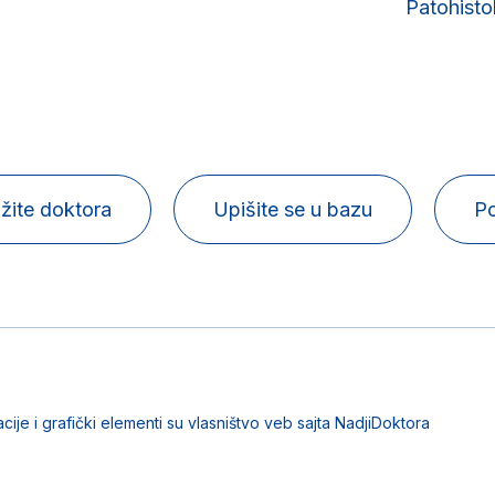
Patohisto
žite doktora
Upišite se u bazu
Po
acije i grafički elementi su vlasništvo veb sajta NadjiDoktora