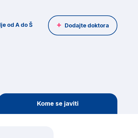
je od A do Š
Dodajte doktora
Kome se javiti