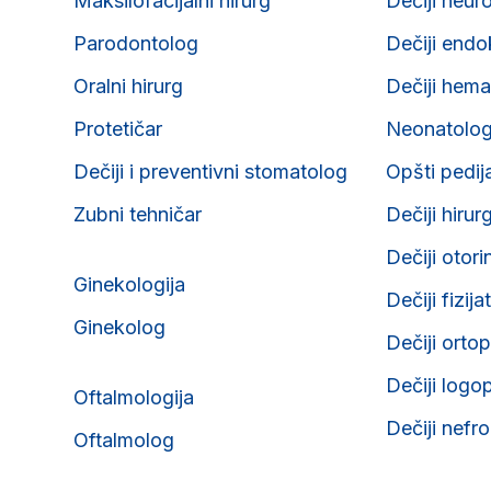
Maksilofacijalni hirurg
Dečiji neur
Parodontolog
Dečiji endo
Oralni hirurg
Dečiji hema
Protetičar
Neonatolo
Dečiji i preventivni stomatolog
Opšti pedij
Zubni tehničar
Dečiji hirur
Dečiji otori
Ginekologija
Dečiji fizija
Ginekolog
Dečiji orto
Dečiji logo
Oftalmologija
Dečiji nefr
Oftalmolog