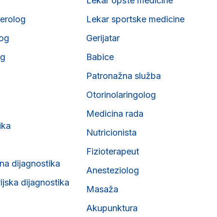
Lekar opšte medicine
erolog
Lekar sportske medicine
og
Gerijatar
og
Babice
Patronažna služba
Otorinolaringolog
Medicina rada
ika
Nutricionista
Fizioterapeut
na dijagnostika
Anesteziolog
ijska dijagnostika
Masaža
Akupunktura