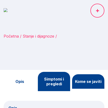
Početna
Stanje i dijagnoze
Simptomi i
Opis
Kome se javiti
pregledi