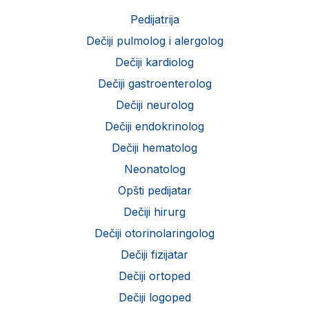
Pedijatrija
Dečiji pulmolog i alergolog
Dečiji kardiolog
Dečiji gastroenterolog
Dečiji neurolog
Dečiji endokrinolog
Dečiji hematolog
Neonatolog
Opšti pedijatar
Dečiji hirurg
Dečiji otorinolaringolog
Dečiji fizijatar
Dečiji ortoped
Dečiji logoped