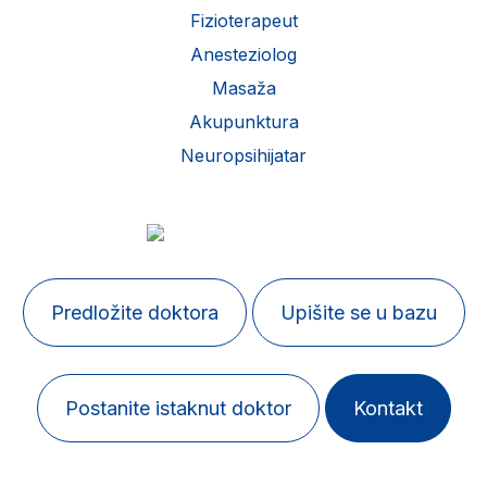
Fizioterapeut
Anesteziolog
Masaža
Akupunktura
Neuropsihijatar
Predložite doktora
Upišite se u bazu
Postanite istaknut doktor
Kontakt