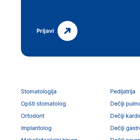
Prijavi
Stomatologija
Pedijatrija
Opšti stomatolog
Dečiji pulm
Ortodont
Dečiji kard
Implantolog
Dečiji gast