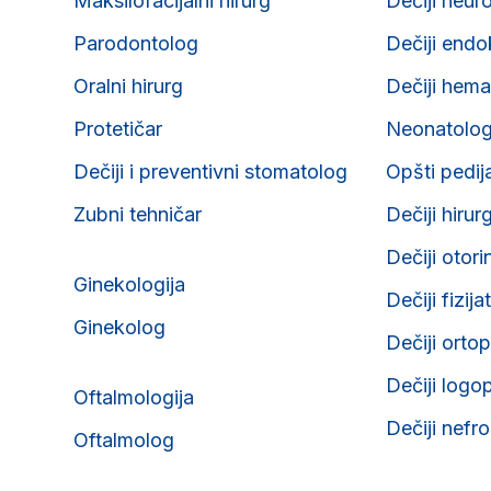
Maksilofacijalni hirurg
Dečiji neur
Parodontolog
Dečiji endo
Oralni hirurg
Dečiji hema
Protetičar
Neonatolo
Dečiji i preventivni stomatolog
Opšti pedij
Zubni tehničar
Dečiji hirur
Dečiji otori
Ginekologija
Dečiji fizija
Ginekolog
Dečiji orto
Dečiji logo
Oftalmologija
Dečiji nefr
Oftalmolog