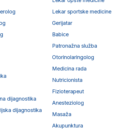
Lekar opšte medicine
erolog
Lekar sportske medicine
og
Gerijatar
og
Babice
Patronažna služba
Otorinolaringolog
Medicina rada
ika
Nutricionista
Fizioterapeut
na dijagnostika
Anesteziolog
ijska dijagnostika
Masaža
Akupunktura