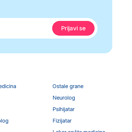
edicina
Ostale grane
Neurolog
Psihijatar
olog
Fizijatar