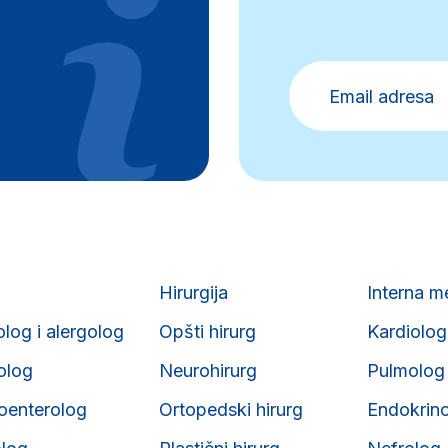
Hirurgija
Interna m
olog i alergolog
Opšti hirurg
Kardiolog
iolog
Neurohirurg
Pulmolog
roenterolog
Ortopedski hirurg
Endokrin