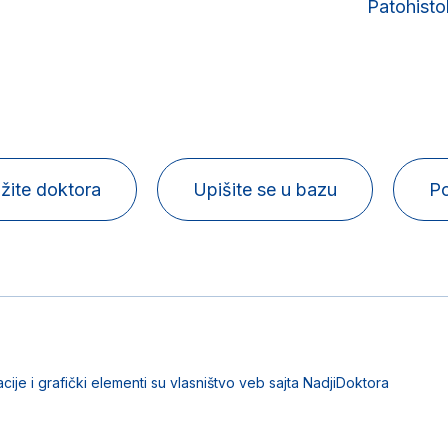
Patohisto
žite doktora
Upišite se u bazu
Po
acije i grafički elementi su vlasništvo veb sajta NadjiDoktora