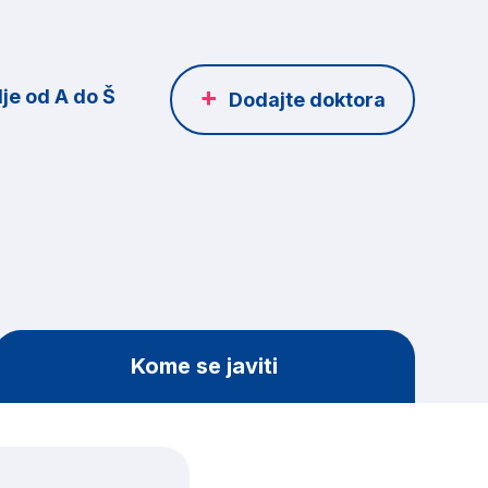
je od A do Š
Dodajte doktora
Kome se javiti