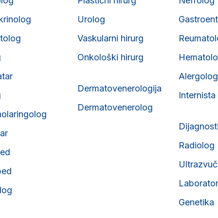
olog
Plastični hirurg
Nefrolog
krinolog
Urolog
Gastroent
tolog
Vaskularni hirurg
Reumatol
g
Onkološki hirurg
Hematol
atar
Alergolog
Dermatovenerologija
g
Internista
Dermatovenerolog
nolaringolog
Dijagnost
tar
Radiolog
ped
Ultrazvuč
ped
Laborator
olog
Genetika