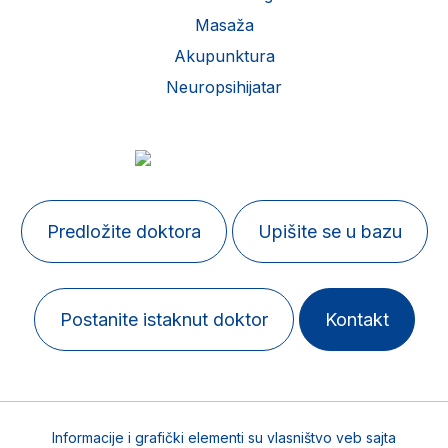
Masaža
Akupunktura
Neuropsihijatar
Predložite doktora
Upišite se u bazu
Postanite istaknut doktor
Kontakt
Informacije i grafički elementi su vlasništvo veb sajta