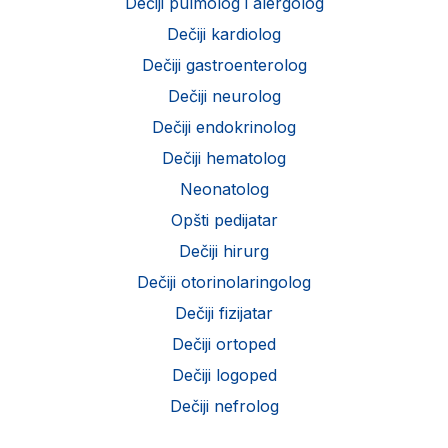
Dečiji pulmolog i alergolog
Dečiji kardiolog
Dečiji gastroenterolog
Dečiji neurolog
Dečiji endokrinolog
Dečiji hematolog
Neonatolog
Opšti pedijatar
Dečiji hirurg
Dečiji otorinolaringolog
Dečiji fizijatar
Dečiji ortoped
Dečiji logoped
Dečiji nefrolog