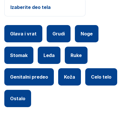
Izaberite deo tela
Glava i vrat
Grudi
Noge
Stomak
Leđa
Ruke
Genitalni predeo
Koža
Celo telo
Ostalo