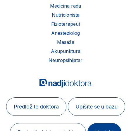
Medicina rada
Nutricionista
Fizioterapeut
Anesteziolog
Masaža
Akupunktura
Neuropsihijatar
Predložite doktora
Upišite se u bazu