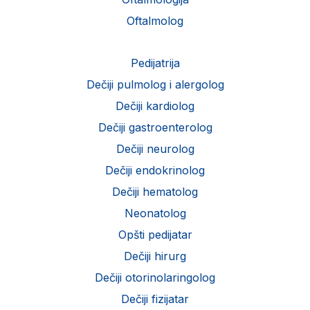
Oftalmolog
Pedijatrija
Dečiji pulmolog i alergolog
Dečiji kardiolog
Dečiji gastroenterolog
Dečiji neurolog
Dečiji endokrinolog
Dečiji hematolog
Neonatolog
Opšti pedijatar
Dečiji hirurg
Dečiji otorinolaringolog
Dečiji fizijatar