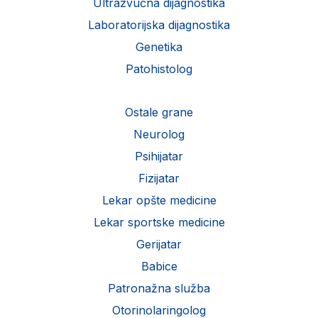
Ultrazvučna dijagnostika
Laboratorijska dijagnostika
Genetika
Patohistolog
Ostale grane
Neurolog
Psihijatar
Fizijatar
Lekar opšte medicine
Lekar sportske medicine
Gerijatar
Babice
Patronažna služba
Otorinolaringolog