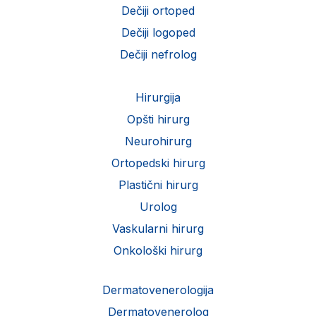
Dečiji ortoped
Dečiji logoped
Dečiji nefrolog
Hirurgija
Opšti hirurg
Neurohirurg
Ortopedski hirurg
Plastični hirurg
Urolog
Vaskularni hirurg
Onkološki hirurg
Dermatovenerologija
Dermatovenerolog