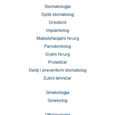
Stomatologija
Opšti stomatolog
Ortodont
Implantolog
Maksilofacijalni hirurg
Parodontolog
Oralni hirurg
Protetičar
Dečiji i preventivni stomatolog
Zubni tehničar
Ginekologija
Ginekolog
Oftalmologija