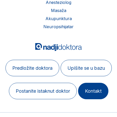
Anesteziolog
Masaža
Akupunktura
Neuropsihijatar
Predložite doktora
Upišite se u bazu
Postanite istaknut doktor
Kontakt