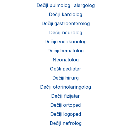
Dečiji pulmolog i alergolog
Dečiji kardiolog
Dečiji gastroenterolog
Dečiji neurolog
Dečiji endokrinolog
Dečiji hematolog
Neonatolog
Opšti pedijatar
Dečiji hirurg
Dečiji otorinolaringolog
Dečiji fizijatar
Dečiji ortoped
Dečiji logoped
Dečiji nefrolog