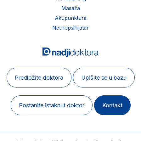
Masaža
Akupunktura
Neuropsihijatar
Predložite doktora
Upišite se u bazu
Postanite istaknut doktor
Kontakt