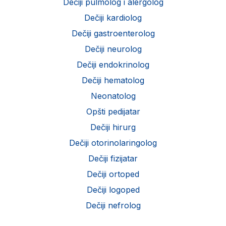
Dečiji pulmolog i alergolog
Dečiji kardiolog
Dečiji gastroenterolog
Dečiji neurolog
Dečiji endokrinolog
Dečiji hematolog
Neonatolog
Opšti pedijatar
Dečiji hirurg
Dečiji otorinolaringolog
Dečiji fizijatar
Dečiji ortoped
Dečiji logoped
Dečiji nefrolog