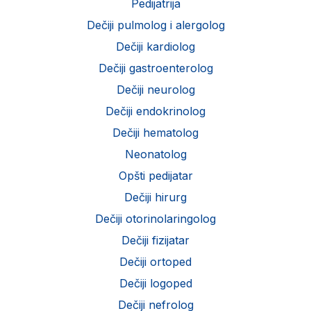
Pedijatrija
Dečiji pulmolog i alergolog
Dečiji kardiolog
Dečiji gastroenterolog
Dečiji neurolog
Dečiji endokrinolog
Dečiji hematolog
Neonatolog
Opšti pedijatar
Dečiji hirurg
Dečiji otorinolaringolog
Dečiji fizijatar
Dečiji ortoped
Dečiji logoped
Dečiji nefrolog