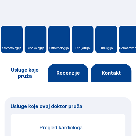
Stomatologija
Ginekologija
Oftalmologija
Pedijatrija
Hirurgija
Dermatoven
Usluge koje
Recenzije
Kontakt
pruža
Usluge koje ovaj doktor pruža
Pregled kardiologa