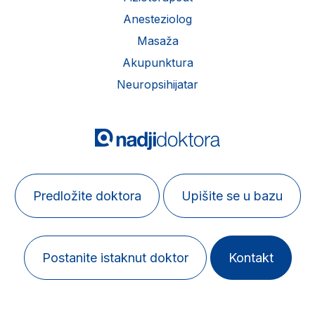
Anesteziolog
Masaža
Akupunktura
Neuropsihijatar
Predložite doktora
Upišite se u bazu
Postanite istaknut doktor
Kontakt