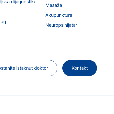
ijska dijagnostika
Masaža
Akupunktura
log
Neuropsihijatar
stanite istaknut doktor
Kontakt