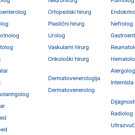
iolog
Neurohirurg
Pulmolog
roenterolog
Ortopedski hirurg
Endokrin
olog
Plastični hirurg
Nefrolog
krinolog
Urolog
Gastroent
tolog
Vaskularni hirurg
Reumatol
g
Onkološki hirurg
Hematol
atar
Alergolog
Dermatovenerologija
g
Internista
Dermatovenerolog
nolaringolog
Dijagnost
tar
Radiolog
ped
Ultrazvuč
ped