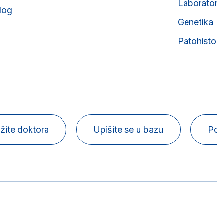
Laborator
olog
Genetika
Patohisto
žite doktora
Upišite se u bazu
Po