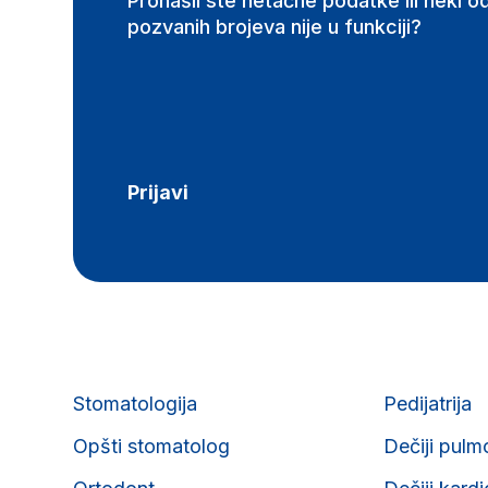
Pronašli ste netačne podatke ili neki o
pozvanih brojeva nije u funkciji?
Prijavi
Stomatologija
Pedijatrija
Opšti stomatolog
Dečiji pulm