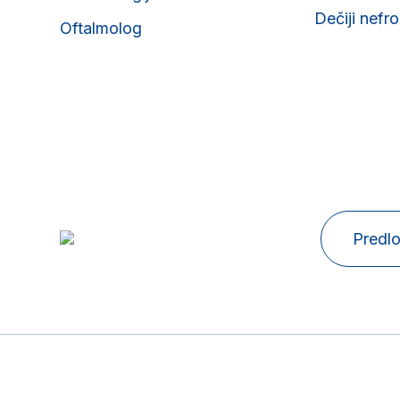
Dečiji nefr
Oftalmolog
Predlo