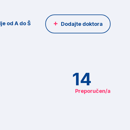
je od A do Š
Dodajte doktora
14
Preporučen/a