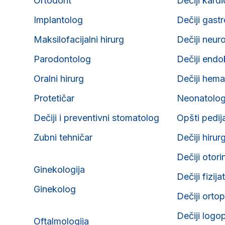
Ortodont
Dečiji kard
Implantolog
Dečiji gast
Maksilofacijalni hirurg
Dečiji neur
Parodontolog
Dečiji endo
Oralni hirurg
Dečiji hema
Protetičar
Neonatolo
Dečiji i preventivni stomatolog
Opšti pedij
Zubni tehničar
Dečiji hirur
Dečiji otori
Ginekologija
Dečiji fizija
Ginekolog
Dečiji orto
Dečiji logo
Oftalmologija