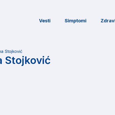
Vesti
Simptomi
Zdravl
na Stojković
a Stojković