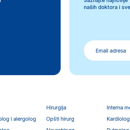
d
Saznajte najnovije
naših doktora i sve
Hirurgija
Interna m
olog i alergolog
Opšti hirurg
Kardiolog