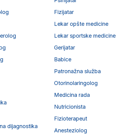
Psihijatar
olog
Fizijatar
Lekar opšte medicine
erolog
Lekar sportske medicine
og
Gerijatar
og
Babice
Patronažna služba
Otorinolaringolog
Medicina rada
ika
Nutricionista
Fizioterapeut
na dijagnostika
Anesteziolog