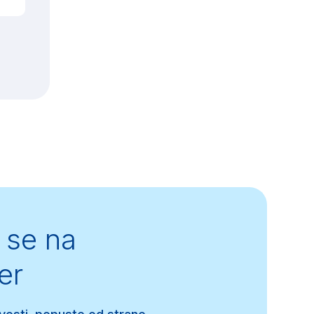
se na
er