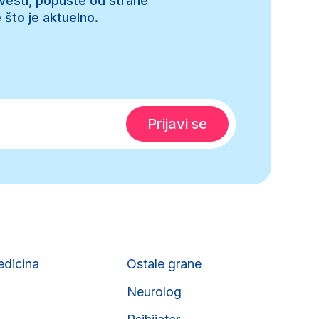
 vesti, popuste od strane
 što je aktuelno.
edicina
Ostale grane
Neurolog