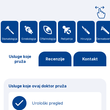
Stomatologija
Ginekologija
Oftalmologija
Pedijatrija
Hirurgija
Dermatoven
Usluge koje
Recenzije
Kontakt
pruža
Usluge koje ovaj doktor pruža
Urološki pregled