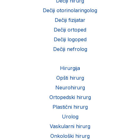
Dečiji hirurg
Dečiji otorinolaringolog
Dečiji fizijatar
Dečiji ortoped
Dečiji logoped
Dečiji nefrolog
Hirurgija
Opšti hirurg
Neurohirurg
Ortopedski hirurg
Plastični hirurg
Urolog
Vaskularni hirurg
Onkološki hirurg