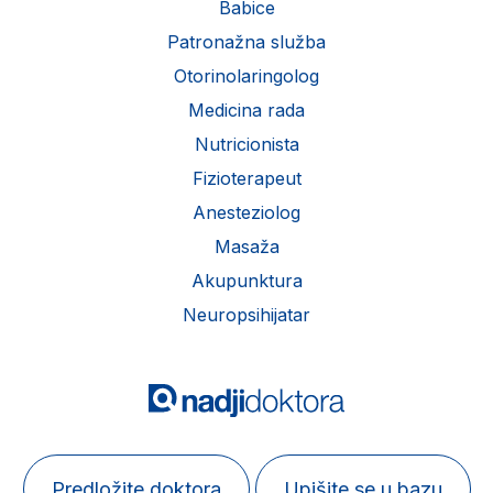
Babice
Patronažna služba
Otorinolaringolog
Medicina rada
Nutricionista
Fizioterapeut
Anesteziolog
Masaža
Akupunktura
Neuropsihijatar
Predložite doktora
Upišite se u bazu