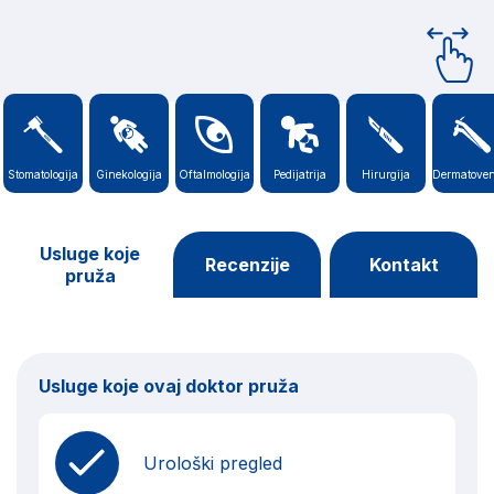
Stomatologija
Ginekologija
Oftalmologija
Pedijatrija
Hirurgija
Dermatoven
Usluge koje
Recenzije
Kontakt
pruža
Usluge koje ovaj doktor pruža
Urološki pregled