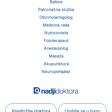
Babice
Patronažna služba
Otorinolaringolog
Medicina rada
Nutricionista
Fizioterapeut
Anesteziolog
Masaža
Akupunktura
Neuropsihijatar
Predložite doktora
Upišite se u bazu