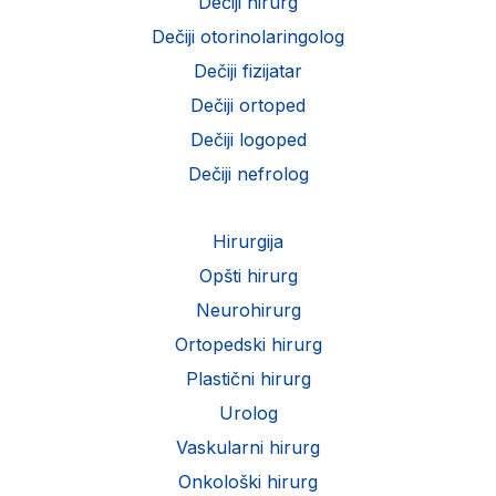
Dečiji hirurg
Dečiji otorinolaringolog
Dečiji fizijatar
Dečiji ortoped
Dečiji logoped
Dečiji nefrolog
Hirurgija
Opšti hirurg
Neurohirurg
Ortopedski hirurg
Plastični hirurg
Urolog
Vaskularni hirurg
Onkološki hirurg