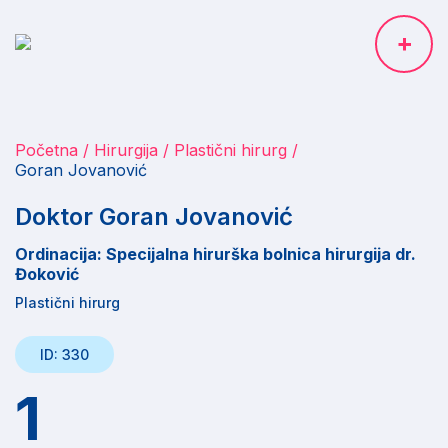
Početna
Hirurgija
Plastični hirurg
Goran Jovanović
Doktor Goran Jovanović
Ordinacija: Specijalna hirurška bolnica hirurgija dr.
Đoković
Plastični hirurg
ID: 330
1