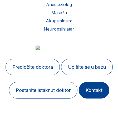
Anesteziolog
Masaža
Akupunktura
Neuropsihijatar
Predložite doktora
Upišite se u bazu
Postanite istaknut doktor
Kontakt