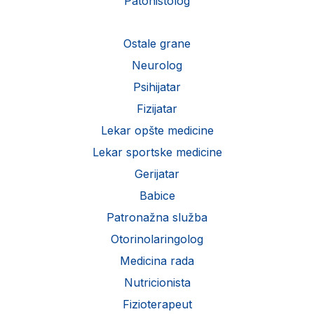
Patohistolog
Ostale grane
Neurolog
Psihijatar
Fizijatar
Lekar opšte medicine
Lekar sportske medicine
Gerijatar
Babice
Patronažna služba
Otorinolaringolog
Medicina rada
Nutricionista
Fizioterapeut