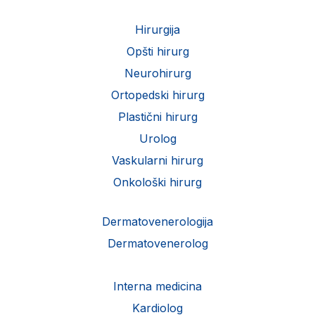
Hirurgija
Opšti hirurg
Neurohirurg
Ortopedski hirurg
Plastični hirurg
Urolog
Vaskularni hirurg
Onkološki hirurg
Dermatovenerologija
Dermatovenerolog
Interna medicina
Kardiolog