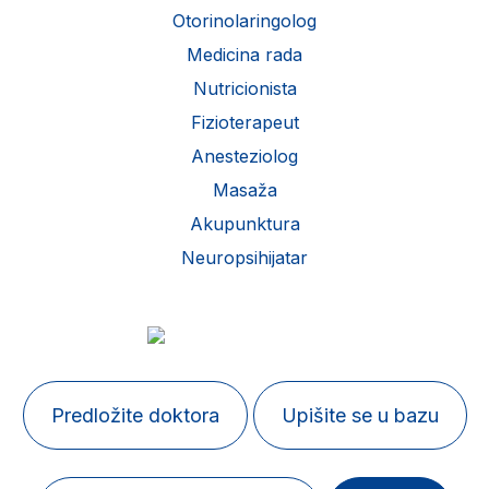
Otorinolaringolog
Medicina rada
Nutricionista
Fizioterapeut
Anesteziolog
Masaža
Akupunktura
Neuropsihijatar
Predložite doktora
Upišite se u bazu