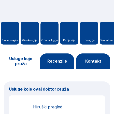
Stomatologija
Ginekologija
Oftalmologija
Pedijatrija
Hirurgija
Dermatoven
Usluge koje
Recenzije
Kontakt
pruža
Usluge koje ovaj doktor pruža
Hiruški pregled