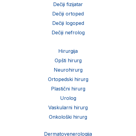
Dečiji fizijatar
Dečiji ortoped
Dečiji logoped
Dečiji nefrolog
Hirurgija
Opšti hirurg
Neurohirurg
Ortopedski hirurg
Plastični hirurg
Urolog
Vaskularni hirurg
Onkološki hirurg
Dermatovenerologija